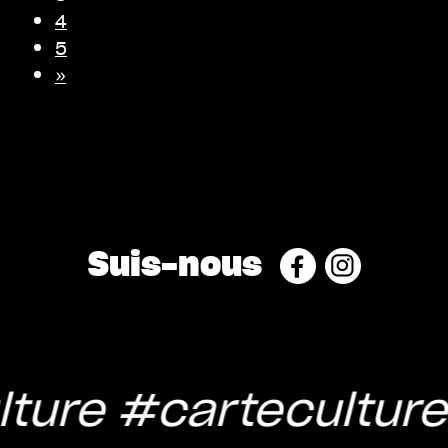
4
5
»
Suis-nous
ure
#carteculture