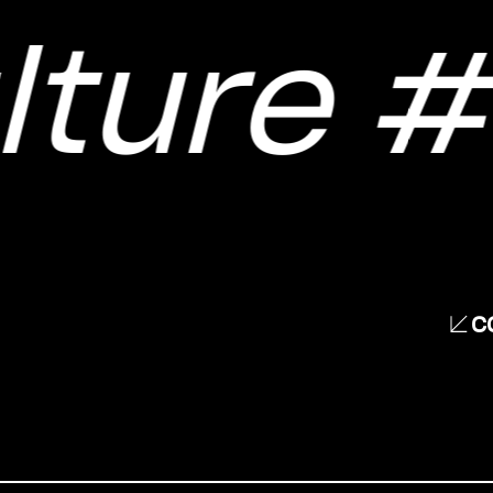
ture
#c
C