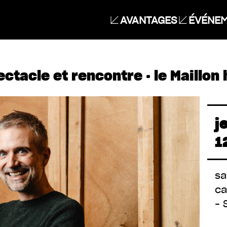
AVANTAGES
ÉVÉNEM
ctacle et rencontre · le Maillon
j
1
sa
ca
– 