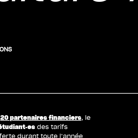
IONS
s
20 partenaires financiers
, le
étudiant·es
des tarifs
erte durant toute l’année