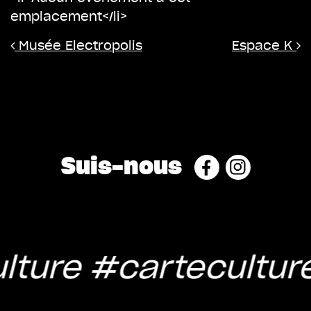
emplacement</li>
Navigation
Musée Electropolis
Espace K
Suis-nous
lture
#cartecultur