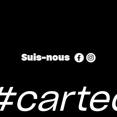
Suis-nous
cartec