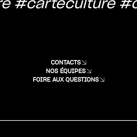
e
#carteculture
#c
CONTACTS
NOS ÉQUIPES
FOIRE AUX QUESTIONS