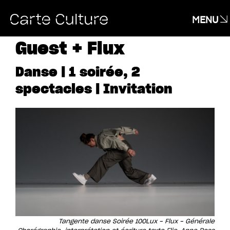
MENU
Guest + Flux
Danse | 1 soirée, 2
spectacles | Invitation
Tangente danse Soirée 100Lux - Flux - Générale
Chorégraphie, interprétation et écriture texte Elie-Anne Ross