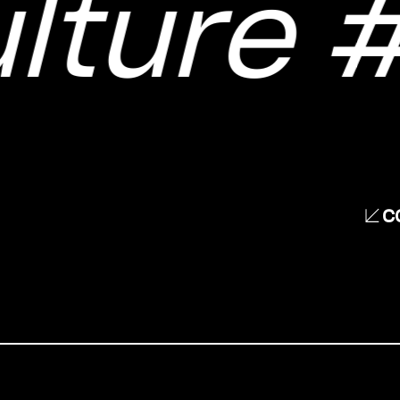
lture
#
C