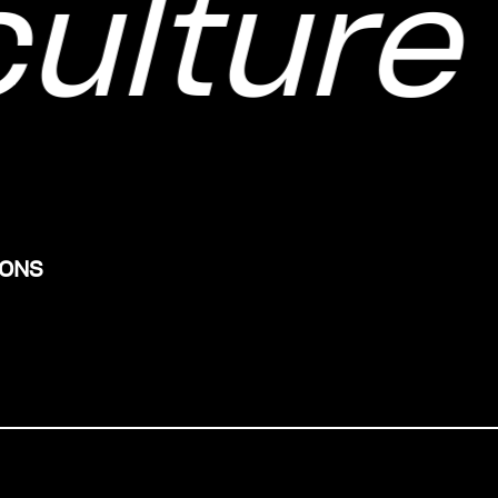
ulture
IONS