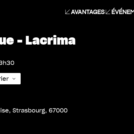
AVANTAGES
ÉVÉNEM
que – Lacrima
23h30
ier
Calendrier Google
iCalen
aise, Strasbourg, 67000